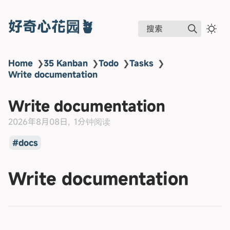
好奇心花园🪴
搜索
Home
❯
35 Kanban
❯
Todo
❯
Tasks
❯
Write documentation
Write documentation
2026年8月08日
1分钟阅读
docs
Write documentation