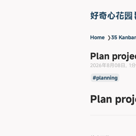
好奇心花园
Home
❯
35 Kanba
Plan proje
2026年8月08日
1
planning
Plan proj