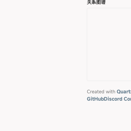
关系图谱
Created with
Quart
GitHub
Discord C