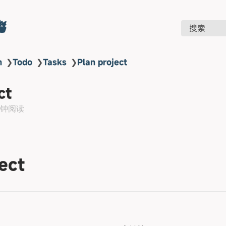

搜索
n
❯
Todo
❯
Tasks
❯
Plan project
ct
分钟阅读
ect