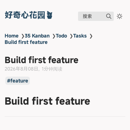
好奇心花园🪴
搜索
Home
❯
35 Kanban
❯
Todo
❯
Tasks
❯
Build first feature
Build first feature
2026年8月08日
1分钟阅读
feature
Build first feature