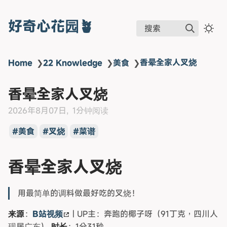
好奇心花园🪴
搜索
香晕全家人叉烧
Home
❯
22 Knowledge
❯
美食
❯
香晕全家人叉烧
2026年8月07日
1分钟阅读
美食
叉烧
菜谱
香晕全家人叉烧
用最简单的调料做最好吃的叉烧！
来源
：
B站视频
| UP主：奔跑的椰子呀（91丁克，四川人
现居广东）
时长
：1分31秒