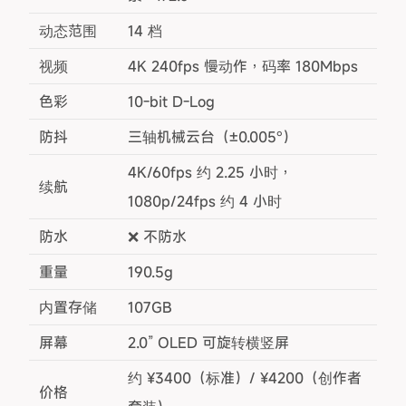
动态范围
14 档
视频
4K 240fps 慢动作，码率 180Mbps
色彩
10-bit D-Log
防抖
三轴机械云台（±0.005°）
4K/60fps 约 2.25 小时，
续航
1080p/24fps 约 4 小时
防水
❌ 不防水
重量
190.5g
内置存储
107GB
屏幕
2.0” OLED 可旋转横竖屏
约 ¥3400（标准）/ ¥4200（创作者
价格