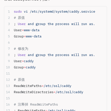
sudo
 vi
 /etc/systemd/system/caddy.service
# 原值
; 
User
 and
 group
 the
 process
 will
 run
 as.
User
=
www-data
Group
=
www-data
# 修改为
; 
User
 and
 group
 the
 process
 will
 run
 as.
User
=
caddy
Group
=
caddy
# 原值
ReadWritePaths
=
/etc/ssl/caddy
ReadWriteDirectories
=
/etc/ssl/caddy
# 注释掉 ReadWritePaths
; ReadWritePaths
=
/etc/ssl/caddy