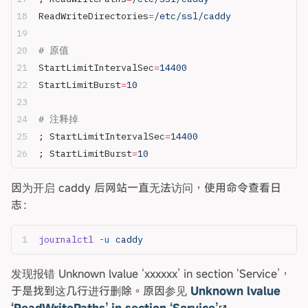
ReadWriteDirectories
=
/etc/ssl/caddy
# 原值
StartLimitIntervalSec
=
14400
StartLimitBurst
=
10
# 注释掉
; StartLimitIntervalSec
=
14400
; StartLimitBurst
=
10
因为开启 caddy 后网站一直无法访问，使用命令查看日
志：
journalctl
 -u
 caddy
发现报错 Unknown lvalue ‘xxxxxx’ in section ‘Service’，
于是找到这几行进行删除。原因参见
Unknown lvalue
‘ReadWritePaths’ in section ‘Service’