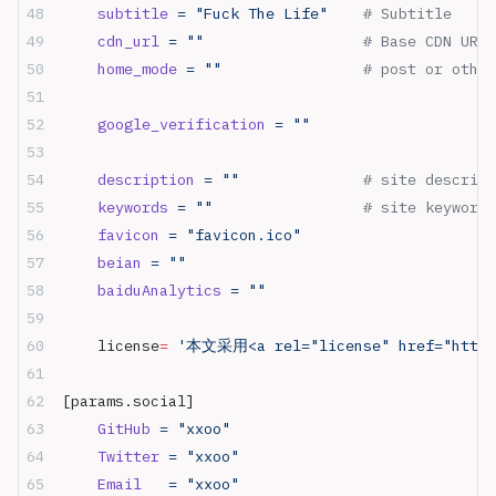
    subtitle
 =
 "Fuck The Life"
    # Subtitle
    cdn_url
 =
 ""
                  # Base CDN URL
    home_mode
 =
 ""
                # post or other
    google_verification
 =
 ""
    description
 =
 ""
              # site descript
    keywords
 =
 ""
                 # site keywords
    favicon
 =
 "favicon.ico"
    beian
 =
 ""
    baiduAnalytics
 =
 ""
    license
=
 '本文采用<a rel="license" href="htt
[params.social]
    GitHub
 =
 "xxoo"
    Twitter
 =
 "xxoo"
    Email
   =
 "xxoo"