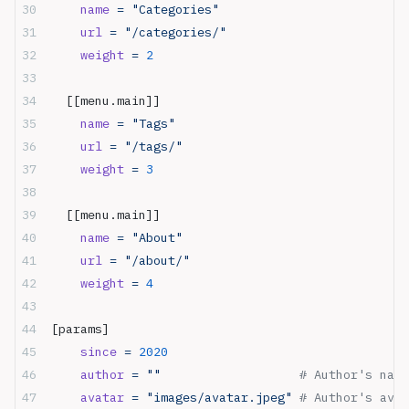
    name
 =
 "Categories"
    url
 =
 "/categories/"
    weight
 =
 2
  [[menu.main]]
    name
 =
 "Tags"
    url
 =
 "/tags/"
    weight
 =
 3
  [[menu.main]]
    name
 =
 "About"
    url
 =
 "/about/"
    weight
 =
 4
[params]
    since
 =
 2020
    author
 =
 ""
                   # Author's name
    avatar
 =
 "images/avatar.jpeg"
 # Author's avat