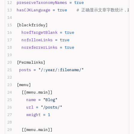
preserveTaxonomyNames
 =
 true
hasCJKLanguage
 =
 true
    # 正确显示文章字数统计，建议
[blackfriday]
  hrefTargetBlank
 =
 true
  nofollowLinks
 =
 true
  noreferrerLinks
 =
 true
[Permalinks]
 posts
 =
 "/:year/:filename/"
[menu]
  [[menu.main]]
    name
 =
 "Blog"
    url
 =
 "/posts/"
    weight
 =
 1
  [[menu.main]]