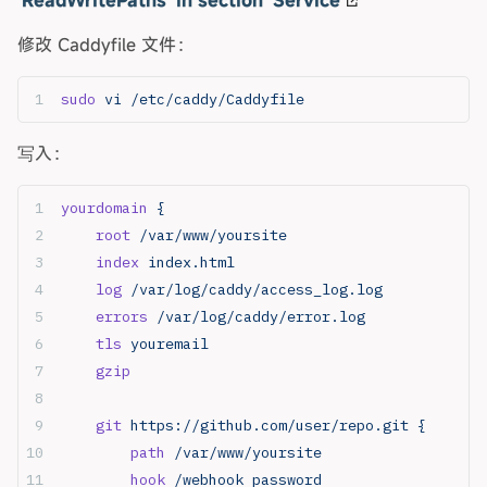
修改 Caddyfile 文件：
sudo
 vi
 /etc/caddy/Caddyfile
写入：
yourdomain
 {
    root
 /var/www/yoursite
    index
 index.html
    log
 /var/log/caddy/access_log.log
    errors
 /var/log/caddy/error.log
    tls
 youremail
    gzip
    git
 https://github.com/user/repo.git
 {
        path
 /var/www/yoursite
        hook
 /webhook
 password