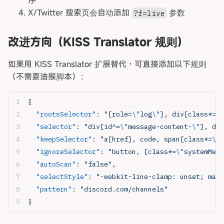
序
X/Twitter 搜索页会自动添加
参数
?f=live
改进方向（KISS Translator 规则）
如果用 KISS Translator 扩展替代，可直接添加以下规则
（不需要油猴脚本）：
{
  "rootsSelector"
: 
"[role=
\"
log
\"
], div[class*=
\"
  "selector"
: 
"div[id^=
\"
message-content-
\"
], div
  "keepSelector"
: 
"a[href], code, span[class*=
\"
m
  "ignoreSelector"
: 
"button, [class*=
\"
systemMess
  "autoScan"
: 
"false"
,
  "selectStyle"
: 
"-webkit-line-clamp: unset; max-
  "pattern"
: 
"discord.com/channels"
}